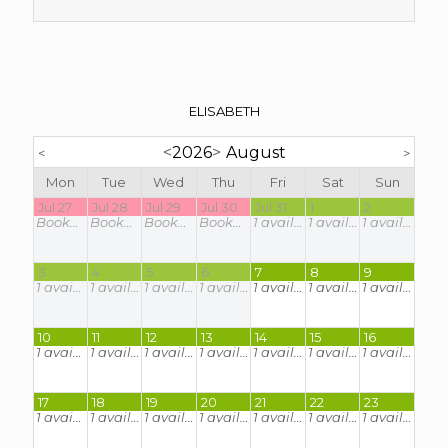
ELISABETH
<
2026
>
August
<
>
Mon
Tue
Wed
Thu
Fri
Sat
Sun
Jul 27
Jul 28
Jul 29
Jul 30
Jul 31
1
2
Booked
Booked
Booked
Booked
1
available
1
available
1
available
3
4
5
6
7
8
9
1
available
1
available
1
available
1
available
1
available
1
available
1
available
10
11
12
13
14
15
16
1
available
1
available
1
available
1
available
1
available
1
available
1
available
17
18
19
20
21
22
23
1
available
1
available
1
available
1
available
1
available
1
available
1
available