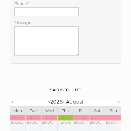
Phone
*
Message
SACHSERHUTTE
<
2026
>
August
<
>
Mon
Tue
Wed
Thu
Fri
Sat
Sun
Jul 27
Jul 28
Jul 29
Jul 30
Jul 31
1
2
Booked
Booked
Booked
1
available
Booked
Booked
Booked