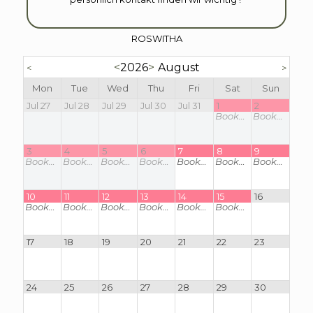
ROSWITHA
<
2026
>
August
<
>
Mon
Tue
Wed
Thu
Fri
Sat
Sun
Jul 27
Jul 28
Jul 29
Jul 30
Jul 31
1
2
Booked
Booked
3
4
5
6
7
8
9
Booked
Booked
Booked
Booked
Booked
Booked
Booked
10
11
12
13
14
15
16
Booked
Booked
Booked
Booked
Booked
Booked
17
18
19
20
21
22
23
24
25
26
27
28
29
30