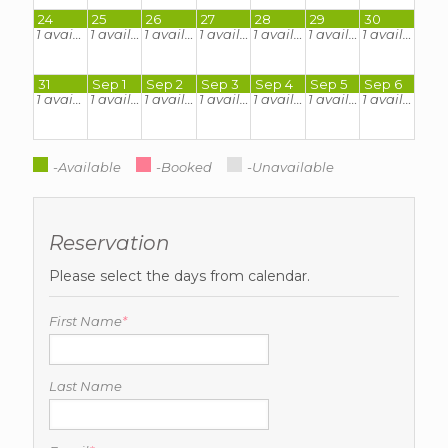
24
25
26
27
28
29
30
1
available
1
available
1
available
1
available
1
available
1
available
1
available
31
Sep 1
Sep 2
Sep 3
Sep 4
Sep 5
Sep 6
1
available
1
available
1
available
1
available
1
available
1
available
1
available
-Available
-Booked
-Unavailable
Reservation
Please select the days from calendar.
First Name
*
Last Name