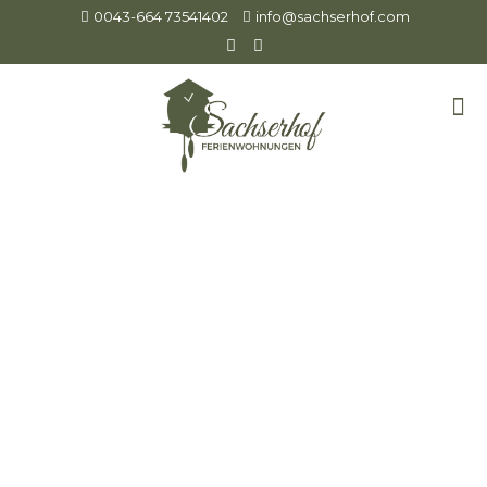
0043-664 73541402
info@sachserhof.com