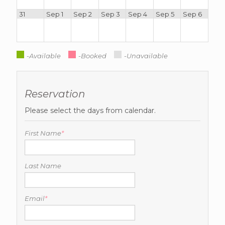
31
Sep 1
Sep 2
Sep 3
Sep 4
Sep 5
Sep 6
-Available
-Booked
-Unavailable
Reservation
Please select the days from calendar.
First Name
*
Last Name
Email
*