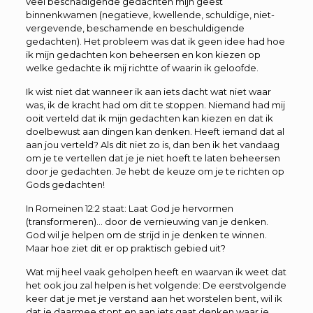
veel beschadigende gedachten mijn geest
binnenkwamen (negatieve, kwellende, schuldige, niet-
vergevende, beschamende en beschuldigende
gedachten). Het probleem was dat ik geen idee had hoe
ik mijn gedachten kon beheersen en kon kiezen op
welke gedachte ik mij richtte of waarin ik geloofde.
Ik wist niet dat wanneer ik aan iets dacht wat niet waar
was, ik de kracht had om dit te stoppen. Niemand had mij
ooit verteld dat ik mijn gedachten kan kiezen en dat ik
doelbewust aan dingen kan denken. Heeft iemand dat al
aan jou verteld? Als dit niet zo is, dan ben ik het vandaag
om je te vertellen dat je je niet hoeft te laten beheersen
door je gedachten. Je hebt de keuze om je te richten op
Gods gedachten!
In Romeinen 12:2 staat: Laat God je hervormen
(transformeren)… door de vernieuwing van je denken.
God wil je helpen om de strijd in je denken te winnen.
Maar hoe ziet dit er op praktisch gebied uit?
Wat mij heel vaak geholpen heeft en waarvan ik weet dat
het ook jou zal helpen is het volgende: De eerstvolgende
keer dat je met je verstand aan het worstelen bent, wil ik
dat je daarmee stopt en aan iets gaat denken waar je