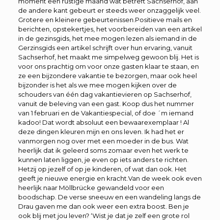
moment een rustige maand wat betreft Sachserhof, aan
de andere kant gebeurt er steeds weer onzaggelijk veel.
Grotere en kleinere gebeurtenissen.Positieve mails en
berichten, opstekertjes, het voorbereiden van een artikel
in de gezinsgids, het mee mogen lezen als iemand in de
Gerzinsgids een artikel schrijft over hun ervaring, vanuit
Sachserhof, het maakt me simpelweg gewoon blij. Het is
voor ons prachtig om voor onze gasten klaar te staan, en
ze een bijzondere vakantie te bezorgen, maar ook heel
bijzonder is het als we mee mogen kijken over de
schouders van één dag vakantievieren op Sachserhof,
vanuit de beleving van een gast. Koop dus het nummer
van 1 februari en de Vakantiespecial, of doe ´m iemand
kadoo! Dat wordt absoluut een bewaarexemplaar ! Al
deze dingen kleuren mijn en ons leven. Ik had het er
vanmorgen nog over met een moeder in de bus. Wat
heerlijk dat ik geleerd soms zomaar even het werk te
kunnen laten liggen, je even op iets anders te richten.
Hetzij op jezelf of op je kinderen, of wat dan ook. Het
geeft je nieuwe energie en kracht.Van de week ook even
heerlijk naar Möllbrücke gewandeld voor een
boodschap. De verse sneeuw en een wandeling langs de
Drau gaven me dan ook weer een extra boost. Ben je
ook blij met jou leven? ‘Wist je dat je zelf een grote rol