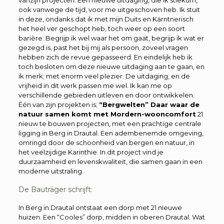
ook vanwege de tijd, voor me uitgeschoven heb. Ik stuit
in deze, ondanks dat ik met mijn Duits en Kärntnerisch
het heel ver geschopt heb, toch weer op een soort
barière. Begrijp ik wel waar het om gaat, begrijp ik wat er
gezegd is, past het bij mij als persoon, zoveel vragen
hebben zich de revue gepasseerd. En eindelijk heb ik
toch besloten om deze nieuwe uitdaging aan te gaan, en
ik merk; met enorm veel plezier. De uitdaging, en de
vrijheid in dit werk passen me wel. Ik kan me op
verschillende gebieden uitleven en door ontwikkelen.
Één van zijn projekten is;
“Bergwelten” Daar waar de
natuur samen komt met Mordern-wooncomfort
21
nieuw te bouwen projecten, met een prachtige centrale
ligging in Berg in Drautal. Een adembenemde omgeving,
omringd door de schoonheid van bergen en natuur, in
het veelzijdige Karinthie. In dit project vind je
duurzaamheid en levenskwaliteit, die samen gaan in een
moderne uitstraling.
De Bauträger schrijft:
In Berg in Drautal ontstaat een dorp met 21 nieuwe
huizen. Een “Cooles” dorp, midden in oberen Drautal. Wat