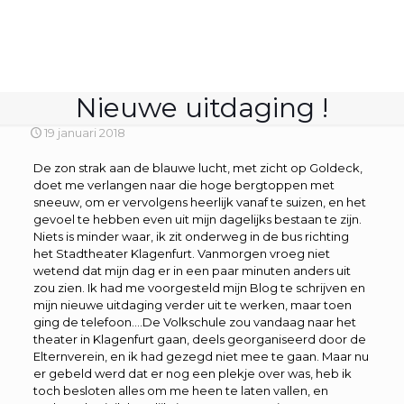
Nieuwe uitdaging !
19 januari 2018
De zon strak aan de blauwe lucht, met zicht op Goldeck,
doet me verlangen naar die hoge bergtoppen met
sneeuw, om er vervolgens heerlijk vanaf te suizen, en het
gevoel te hebben even uit mijn dagelijks bestaan te zijn.
Niets is minder waar, ik zit onderweg in de bus richting
het Stadtheater Klagenfurt. Vanmorgen vroeg niet
wetend dat mijn dag er in een paar minuten anders uit
zou zien. Ik had me voorgesteld mijn Blog te schrijven en
mijn nieuwe uitdaging verder uit te werken, maar toen
ging de telefoon….De Volkschule zou vandaag naar het
theater in Klagenfurt gaan, deels georganiseerd door de
Elternverein, en ik had gezegd niet mee te gaan. Maar nu
er gebeld werd dat er nog een plekje over was, heb ik
toch besloten alles om me heen te laten vallen, en