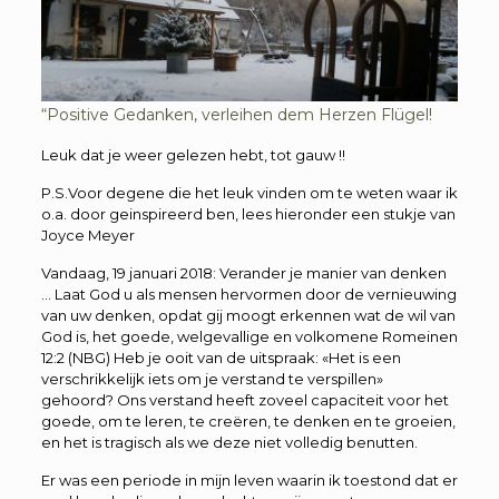
“Positive Gedanken, verleihen dem Herzen Flügel!
Leuk dat je weer gelezen hebt, tot gauw !!
P.S.Voor degene die het leuk vinden om te weten waar ik
o.a. door geinspireerd ben, lees hieronder een stukje van
Joyce Meyer
Vandaag, 19 januari 2018: Verander je manier van denken
… Laat God u als mensen hervormen door de vernieuwing
van uw denken, opdat gij moogt erkennen wat de wil van
God is, het goede, welgevallige en volkomene Romeinen
12:2 (NBG) Heb je ooit van de uitspraak: «Het is een
verschrikkelijk iets om je verstand te verspillen»
gehoord? Ons verstand heeft zoveel capaciteit voor het
goede, om te leren, te creëren, te denken en te groeien,
en het is tragisch als we deze niet volledig benutten.
Er was een periode in mijn leven waarin ik toestond dat er