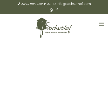
0043-664 73541402
info@sachserhof.com