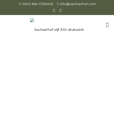
0043-664 73541402
info@sachserhof.com