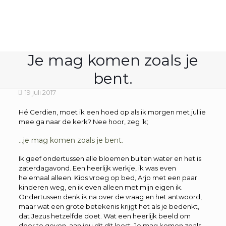
Je mag komen zoals je
bent.
19 juli 2017
Hé Gerdien, moet ik een hoed op als ik morgen met jullie
mee ga naar de kerk? Nee hoor, zeg ik;
…je mag komen zoals je bent.
Ik geef ondertussen alle bloemen buiten water en het is
zaterdagavond. Een heerlijk werkje, ik was even
helemaal alleen. Kids vroeg op bed, Arjo met een paar
kinderen weg, en ik even alleen met mijn eigen ik.
Ondertussen denk ik na over de vraag en het antwoord,
maar wat een grote betekenis krijgt het als je bedenkt,
dat Jezus hetzelfde doet. Wat een heerlijk beeld om
door te geven, aan jou dit dit leest. Je mag komen zoals