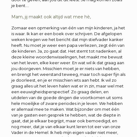
je bent….
Mam, jij maakt ook altijd wat mee hè,
Zomaar een opmerking van één van mijn kinderen, ja het
is waar. Ik kan er een boek over schrijven. De afgelopen
weken kregen we het bericht dat mijn stiefvader kanker
heeft. Nu moet je weer een papa verliezen, zegt één van
de kinderen. Ja, zo gaat dat. Het stemt tot nadenken, al
deze kleine woordenwisselingen, het maakt me bewust
van het leven, elke keer weer. En wat wil ik dat graag aan
jou doorgeven. Misschien moet je er niets van hebben,
en brengt het weerstand teweeg, maar toch super fijn als
je doorleest, en je er misschien iets aan hebt. Ik wil zo
graag alles uit het leven halen wat er in zin, maar wel met
een eeuwigheidsperspectief. Zo graag delen, en
uitdelen van de goede dingen die voortkomen uit soms
hele moeilijke of zware periodes in je leven. We hebben
er allemaal mee te maken. Wat bijzonder om met één
van je gasten een gesprek te hebben, wat de diepte in
gaat, dat je elkaar begrijpt, maar ook bemoedigd, en
nog meer, dat je van elkaar kunt leren tot eer van onze
Vader in de Hemel. Ik heb mijn eigen vader niet meer,