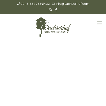
0043-664 73541402
info@sachserhof.com